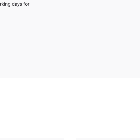
rking days for
stool 65 Steel”
icada.
Los campos obligatorios están marcados con
*