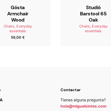
Gósta
Studió
Armchair
Barstool 65
Wood
Oak
Chairs
Everyday
Chairs
Everyday
essentials
essentials
56,00
€
Email
n este navegador para la próxima vez que comente.
o
Contactar
JA
Tienes alguna pregunta?
hola@miguelsintes.com