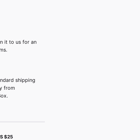
n it to us for an
rms.
tandard shipping
ly from
Box.
US $25