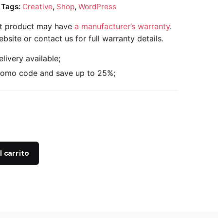
Tags:
Creative
,
Shop
,
WordPress
nt product may have
a manufacturer’s warranty
.
ebsite or contact us for full warranty details.
elivery available;
romo code and save up to 25%;
l carrito