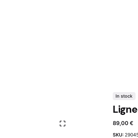
el Sintes - Artista y Diseñador Gráfico en
oño
In stock
Ligne
89,00
€
SKU:
29045