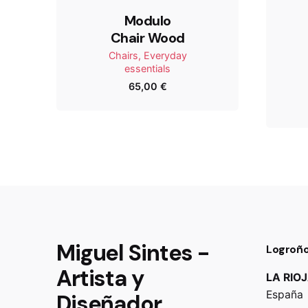
Modulo
Chair Wood
Your review
Chairs
Everyday
essentials
65,00
€
Name
Miguel Sintes -
Guarda mi nombre, correo electrónico y web e
Logroñ
Artista y
LA RIO
Submit Review
España
Diseñador