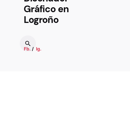
Gráfico en
Logroño
Fb.
/
Ig.