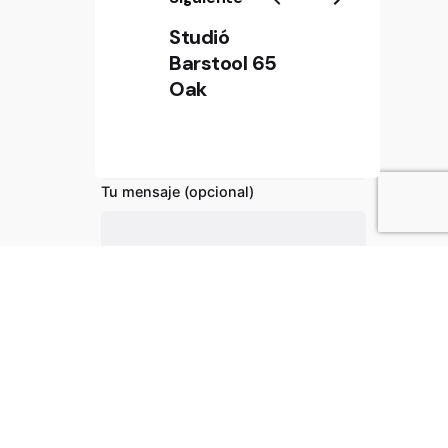
Studió
Tu correo electrónico
Barstool 65
Oak
Asunto
89,00
€
Añadir al carrito
Chairs
Everyday essentials
Tu mensaje (opcional)