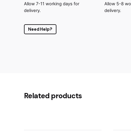
Allow 7-11 working days for
Allow 5-8 wo
delivery.
delivery.
Need Help?
Reviews
There are no reviews yet.
Related products
Be the first to review “Ligne Bar
Tu dirección de correo electrónico no será publ
Rate this product: