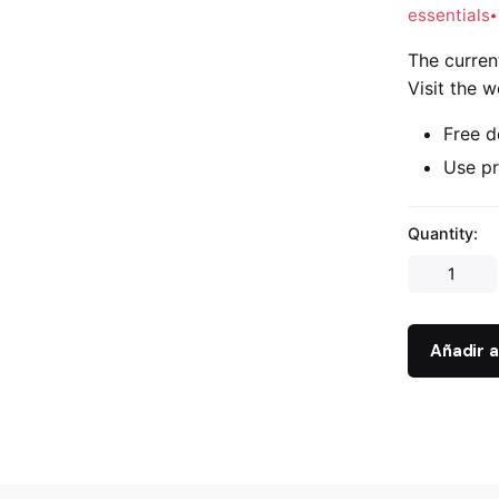
essentials
The curre
Visit the w
Free d
Use p
Quantity:
Añadir a