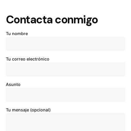
Skip
Miguel Sintes
to
Contacta conmigo
content
- Artista y
0
Diseñador
0,00
€
Tu nombre
Gráfico en
Logroño
Tu correo electrónico
Asunto
Tu mensaje (opcional)