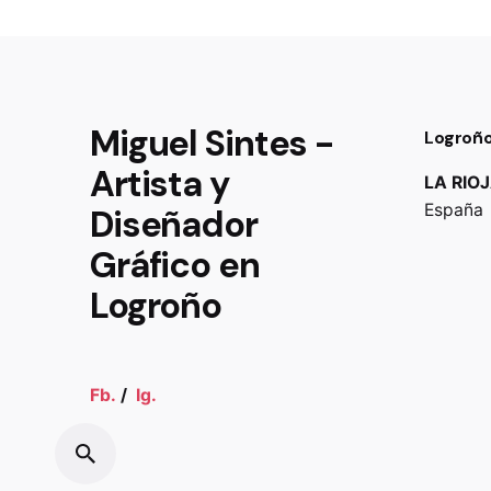
Miguel Sintes -
Logroñ
Artista y
LA RIO
España
Diseñador
Gráfico en
Logroño
Fb.
/
Ig.